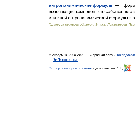
антропонимические формулы
— формулы
включающие компонент его собственного и
или иной антропонимической формулы в 
Культура речевого общения: Этика. Прагматика. Пси
© Академик, 2000-2026
Обратная связь:
Техподдерж
👣 Путешествия
Экспорт словарей на сайты
, сделанные на PHP,
Jo