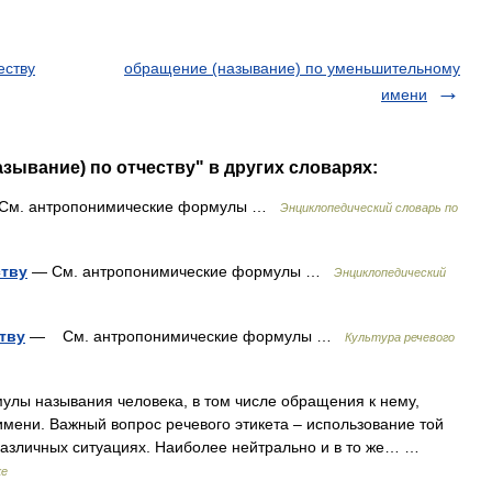
еству
обращение (называние) по уменьшительному
имени
зывание) по отчеству" в других словарях:
См. антропонимические формулы …
Энциклопедический словарь по
ству
— См. антропонимические формулы …
Энциклопедический
тву
— См. антропонимические формулы …
Культура речевого
лы называния человека, в том числе обращения к нему,
мени. Важный вопрос речевого этикета – использование той
азличных ситуациях. Наиболее нейтрально и в то же… …
ке