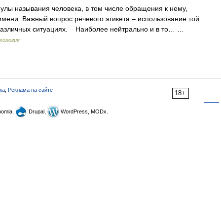
 называния человека, в том числе обращения к нему,
мени. Важный вопрос речевого этикета – использование той
различных ситуациях. Наиболее нейтрально и в то… …
хология
ка
,
Реклама на сайте
18+
omla,
Drupal,
WordPress, MODx.