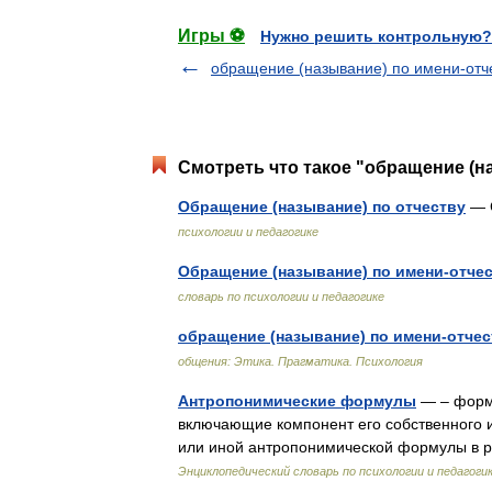
Игры ⚽
Нужно решить контрольную?
обращение (называние) по имени-отч
Смотреть что такое "обращение (на
Обращение (называние) по отчеству
— 
психологии и педагогике
Обращение (называние) по имени-отче
словарь по психологии и педагогике
обращение (называние) по имени-отчес
общения: Этика. Прагматика. Психология
Антропонимические формулы
— – форму
включающие компонент его собственного и
или иной антропонимической формулы в р
Энциклопедический словарь по психологии и педагоги