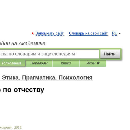
Запомнить сайт
Словарь на свой сайт
RU
едии на Академике
Найти!
Толкования
Переводы
Книги
Игры ⚽
 Этика. Прагматика. Психология
 по отчеству
хология
.
2015
.