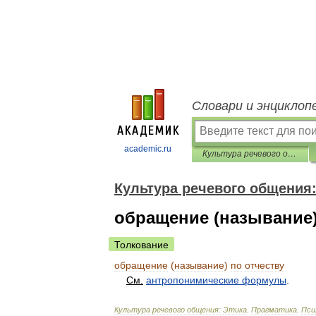
Словари и энциклоп
academic.ru
Культура речевого общения: Этика. Прагматика. Психология
Культура речевого общения:
обращение (называние)
Толкование
обращение
(
называние
)
по
отчеству
См
.
антропонимические
формулы
.
Культура
речевого
общения:
Этика
.
Прагматика
.
Пси